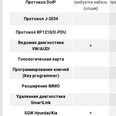
Протокол DoIP
требуется кабель
тр
(опция)
Протокол J-2534
Протокол RP1210/D-PDU
Ведомая диагностика
+
VW/AUDI
Топологическая карта
Программирование ключей
(Key programmer)
Расширение IMMO
Удаленная диагностика
SmartLink
SGW Hyundai/Kia
+