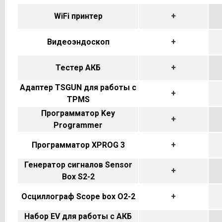
WiFi принтер
+
Видеоэндоскоп
+
Тестер АКБ
+
Адаптер TSGUN для работы с
+
TPMS
Программатор Key
+
Programmer
Программатор XPROG 3
+
Генератор сигналов Sensor
+
Box S2-2
Осциллограф Scope box O2-2
+
Набор EV для работы с АКБ