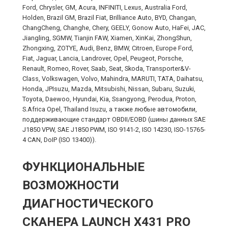
Ford, Chrysler, GM, Acura, INFINITI, Lexus, Australia Ford,
Holden, Brazil GM, Brazil Fiat, Brilliance Auto, BYD, Changan,
ChangCheng, Changhe, Chery, GEELY, Gonow Auto, HaFei, JAC,
Jiangling, SGMW, Tianjin FAW, Xiamen, XinKai, ZhongShun,
Zhongxing, ZOTYE, Audi, Benz, BMW, Citroen, Europe Ford,
Fiat, Jaguar, Lancia, Landrover, Opel, Peugeot, Porsche,
Renault, Romeo, Rover, Saab, Seat, Skoda, Transporter&V-
Class, Volkswagen, Volvo, Mahindra, MARUTI, TATA, Daihatsu,
Honda, JPIsuzu, Mazda, Mitsubishi, Nissan, Subaru, Suzuki,
Toyota, Daewoo, Hyundai, Kia, Ssangyong, Perodua, Proton,
S.Africa Opel, Thailand Isuzu, а также любые автомобили,
поддерживающие стандарт OBDII/EOBD (шины данных SAE
J1850 VPW, SAE J1850 PWM, ISO 9141-2, ISO 14230, ISO-15765-
4 CAN, DoIP (ISO 13400)).
ФУНКЦИОНАЛЬНЫЕ
ВОЗМОЖНОСТИ
ДИАГНОСТИЧЕСКОГО
СКАНЕРА LAUNCH X431 PRO