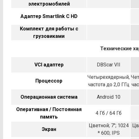
электромобилей
Адаптер Smartlink C HD
Комплект для работы с
грузовиками
Технические ха
VCI адаптер
DBScar VII
Четырехядерный,
Че
Процессор
частота до 2,0 ГГц
час
Операционная система
Android 10
Оперативная / Постоянная
4 Гб / 64 Гб
память
Цветной; 7"; 1024
Цв
Экран
* 600; IPS