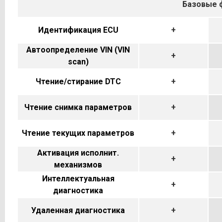
Базовые 
Идентификация ECU
+
Автоопределение VIN (VIN
+
scan)
Чтение/стирание DTC
+
Чтение снимка параметров
+
Чтение текущих параметров
+
Активация исполнит.
+
механизмов
Интеллектуальная
+
диагностика
Удаленная диагностика
+