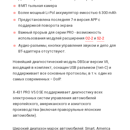
8 МП тыльная камера
Более мощный Li-Pol аккумулятор емкостью 6 300 mAh
Предустановлена последняя 7-я версия APP c
поддержкой поворота экрана
Важный прорыв для серии PRO - возможность
использования модулей расширения
O2-2
и
S2-2
Аудио-разъемы, кнопки управления звуком и депо для
BT-адаптера отсутствуют.
Новейший диагностический модуль DBScar версии VII,
входящий в комплект, оснащен USB разъемом (тип-C) и
поддерживает все основные протоколы, в т.ч. один из
самых современных – DoIP.
X-431 PRO V5.0 SE поддерживает диагностику всех
электронных систем управления автомобилей
европейского, американского и азиатского
производства (включая праворульные японские
автомобили).
Широкий диапазон марок автомобилей: Smart, America