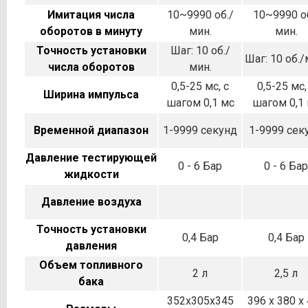
Имитация числа
10~9990 об./
10~9990 о
оборотов в минуту
мин.
мин.
Точность установки
Шаг: 10 об./
Шаг: 10 об./
числа оборотов
мин.
0,5-25 мс, с
0,5-25 мс,
Ширина импульса
шагом 0,1 мс
шагом 0,1
Временной диапазон
1-9999 секунд
1-9999 сек
Давление тестирующей
0 - 6 Бар
0 - 6 Бар
жидкости
Давление воздуха
Точность установки
0,4 Бар
0,4 Бар
давления
Объем топливного
2 л
2,5 л
бака
352x305x345
396 x 380 x