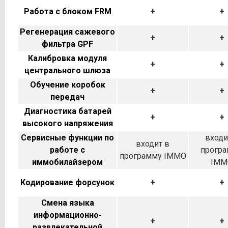
Работа с блоком FRM
+
+
Регенерация сажевого
+
+
фильтра GPF
Калибровка модуля
+
+
центрального шлюза
Обучение коробок
+
+
передач
Диагностика батарей
+
+
высокого напряжения
Сервисные функции по
входи
входит в
работе с
прогр
программу IMMO
иммобилайзером
IMM
Кодирование форсунок
+
+
Смена языка
информационно-
+
+
развлекательной