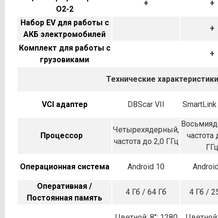
+
+
O2-2
Набор EV для работы с
+
АКБ электромобилей
Комплект для работы с
+
грузовиками
Технические характеристик
VCI адаптер
DBScar VII
SmartLink 
Восьмияд
Четырехядерный,
Процессор
частота 
частота до 2,0 ГГц
ГГ
Операционная система
Android 10
Android
Оперативная /
4 Гб / 64 Гб
4 Гб / 2
Постоянная память
Цветной; 8"; 1280
Цветной; 