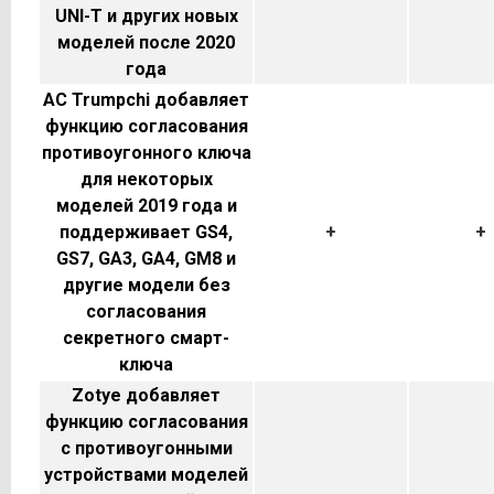
UNI-T и других новых
моделей после 2020
года
AC Trumpchi добавляет
функцию согласования
противоугонного ключа
для некоторых
моделей 2019 года и
поддерживает GS4,
+
+
GS7, GA3, GA4, GM8 и
другие модели без
согласования
секретного смарт-
ключа
Zotye добавляет
функцию согласования
с противоугонными
устройствами моделей