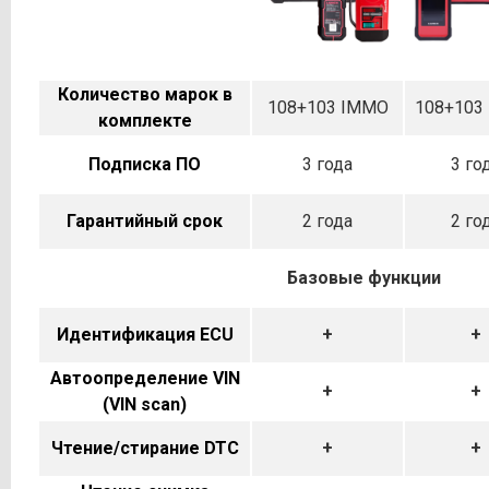
Количество марок в
108+103 IMMO
108+103
комплекте
Подписка ПО
3 года
3 го
Гарантийный срок
2 года
2 го
Базовые функции
Идентификация ECU
+
+
Автоопределение VIN
+
+
(VIN scan)
Чтение/стирание DTC
+
+