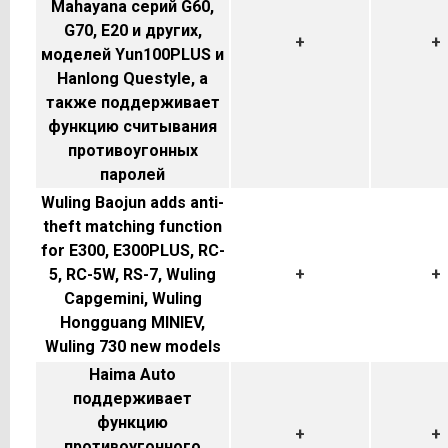
Mahayana серий G60,
G70, E20 и других,
+
+
моделей Yun100PLUS и
Hanlong Questyle, а
также поддерживает
функцию считывания
противоугонных
паролей
Wuling Baojun adds anti-
theft matching function
for E300, E300PLUS, RC-
5, RC-5W, RS-7, Wuling
+
+
Capgemini, Wuling
Hongguang MINIEV,
Wuling 730 new models
Haima Auto
поддерживает
функцию
+
+
противоугонного