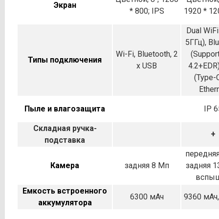
Экран
* 800; IPS
1920 * 12
Dual WiFi
5ГГц), Bl
Wi-Fi, Bluetooth, 2
(Suppor
Типы подключения
x USB
4.2+EDR)
(Type-
Ether
Пыле и влагозащита
IP 6
Складная ручка-
+
подставка
передняя
Камера
задняя 8 Мп
задняя 1
вспы
Емкость встроенного
6300 мАч
9360 мАч,
аккумулятора