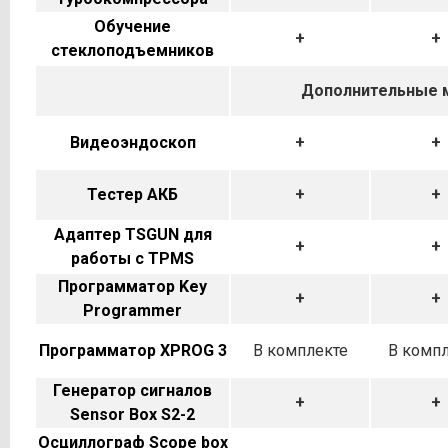
Обучение
+
+
стеклоподъемников
Дополнительные м
Видеоэндоскоп
+
+
Тестер АКБ
+
+
Адаптер TSGUN для
+
+
работы с TPMS
Программатор Key
+
+
Programmer
Программатор XPROG 3
В комплекте
В комп
Генератор сигналов
+
+
Sensor Box S2-2
Осциллограф Scope box